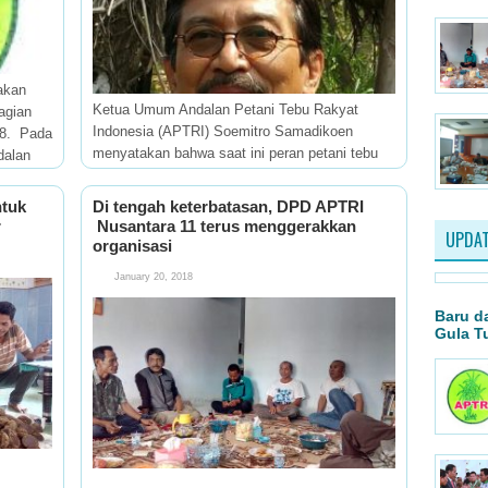
akan
Ketua Umum Andalan Petani Tebu Rakyat
agian
Indonesia (APTRI) Soemitro Samadikoen
018. Pada
menyatakan bahwa saat ini peran petani tebu
dalan
dalam menentukan kebijakan impor gula
mentah untuk kebutuhan gula kristal putih
ntuk
Di tengah keterbatasan, DPD APTRI
(GKP) telah tiada. Padahal
r
Nusantara 11 terus menggerakkan
UPDAT
organisasi
January 20, 2018
Baru d
Gula T