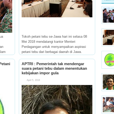
ua
Tokoh petani tebu se-Jawa hari ini selasa 08
Mei 2018 mendatangi kantor Menteri
lan
Perdagangan untuk menyampaikan aspirasi
alam
petani tebu dari berbagai daerah di Jawa.
d Food
Rombongan dipimpin oleh Ketua Dewan
Pengawas DPN APTRI
Petani
APTRI : Pemerintah tak mendengar
suara petani tebu dalam menentukan
kebijakan impor gula
April 5, 2018