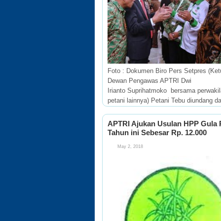
Foto : Dokumen Biro Pers Setpres (Ket
Dewan Pengawas APTRI Dwi
Irianto Suprihatmoko bersama perwaki
petani lainnya) Petani Tebu diundang d
acara pembukaan Asian Agriculture an
Forum (ASAFF) 2018 di Istana Negara
APTRI Ajukan Usulan HPP Gula 
Tahun ini Sebesar Rp. 12.000
May 2, 2018