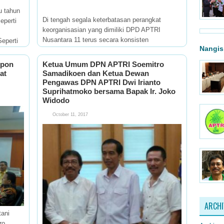
u tahun
Di tengah segala keterbatasan perangkat
eperti
keorganisasian yang dimiliki DPD APTRI
Nusantara 11 terus secara konsisten
eperti
Nangis
menggerakkan roda organisasi. Rapat bulanan
paten
pengurus adalah agenda organisasi yang terus
spon
Ketua Umum DPN APTRI Soemitro
mampu dilaksanakan. Rapat bulanan ini
at
Samadikoen dan Ketua Dewan
dilaksanakan
Pengawas DPN APTRI Dwi Irianto
Suprihatmoko bersama Bapak Ir. Joko
Widodo
October 11, 2017
ARCHI
ani
ro